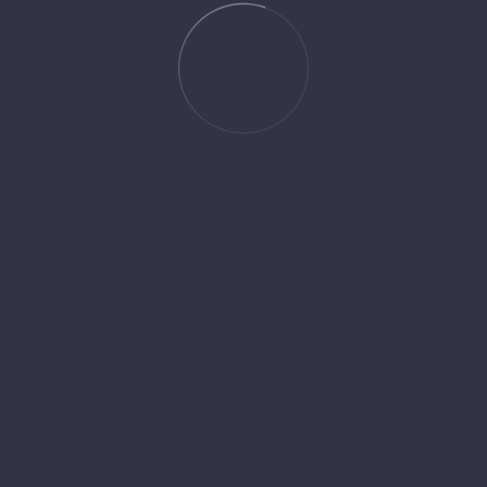
 ...
Estetik
Wi-Fi
Ke
Mimari
STELLA HOTEL
K.V.K.K
KEMER
SÜRDÜRÜLEBİL